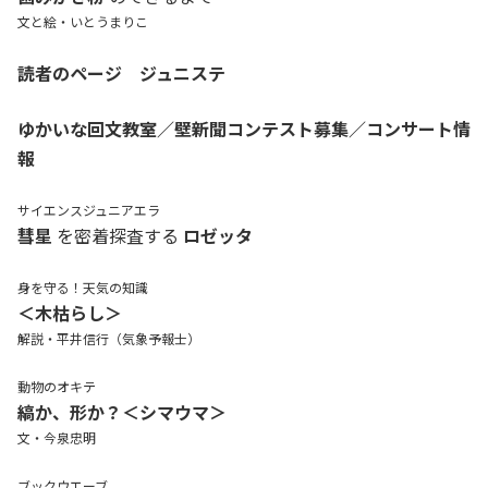
文と絵・いとうまりこ
読者のページ ジュニステ
ゆかいな回文教室／壁新聞コンテスト募集／コンサート情
報
サイエンスジュニアエラ
彗星
を密着探査する
ロゼッタ
身を守る！天気の知識
＜木枯らし＞
解説・平井信行（気象予報士）
動物のオキテ
縞か、形か？＜シマウマ＞
文・今泉忠明
ブックウエーブ