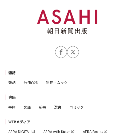
雑誌
雑誌
分冊百科
別冊・ムック
書籍
書籍
文庫
新書
選書
コミック
WEBメディア
AERA DIGITAL
AERA with Kids+
AERA Books