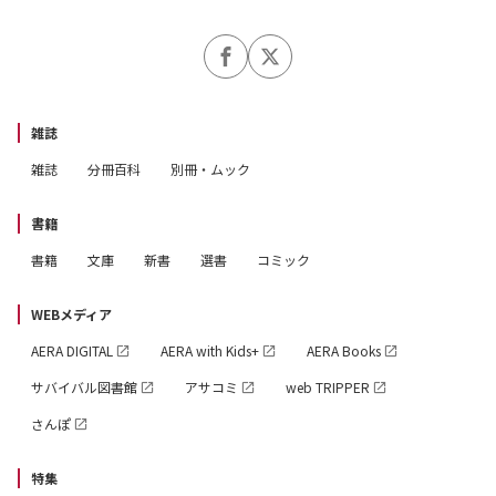
雑誌
雑誌
分冊百科
別冊・ムック
書籍
書籍
文庫
新書
選書
コミック
WEBメディア
AERA DIGITAL
AERA with Kids+
AERA Books
サバイバル図書館
アサコミ
web TRIPPER
さんぽ
特集