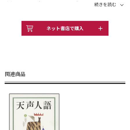
噴火で死者・行方不明者63人、日本人3人にノーベル物理
学賞、エボラ出血熱の猛威、沖縄県知事に翁長雄志氏、衆
院選で自公勝利、土井たか子さん・宇沢弘文さん・赤瀬川
原平さん・高倉健さん・菅原文太さん逝く……。簡略年表
ネット書店で購入
と人名索引付き。
関連商品