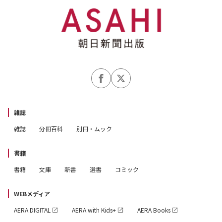
雑誌
雑誌
分冊百科
別冊・ムック
書籍
書籍
文庫
新書
選書
コミック
WEBメディア
AERA DIGITAL
AERA with Kids+
AERA Books