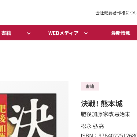
会社概要
著作権につ
書籍
WEBメディア
最新情報
書籍
決戦！ 熊本城
肥後加藤家改易始末
松永 弘高
ISBN：978402251268