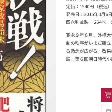
定価：1540円（税込）
発売日：2015年3月6
四六判並製 264ペ
寛永９年６月、外様大
制の秩序がいまだ確立
る懸念が広がる。改易
説。第６回朝日時代小