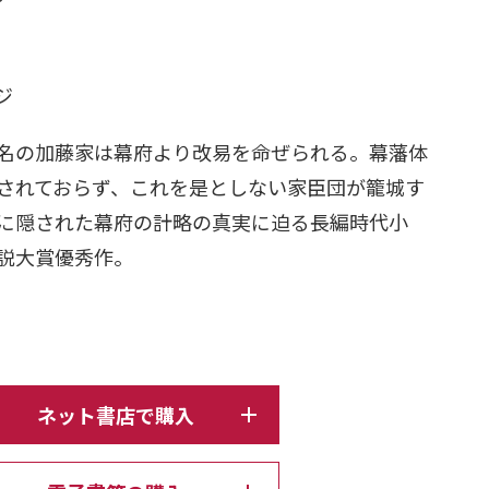
日
ージ
名の加藤家は幕府より改易を命ぜられる。幕藩体
されておらず、これを是としない家臣団が籠城す
に隠された幕府の計略の真実に迫る長編時代小
説大賞優秀作。
ネット書店で購入