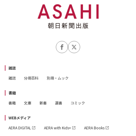
雑誌
雑誌
分冊百科
別冊・ムック
書籍
書籍
文庫
新書
選書
コミック
WEBメディア
AERA DIGITAL
AERA with Kids+
AERA Books