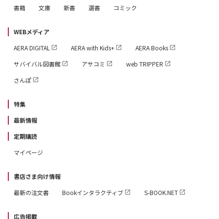
書籍
文庫
新書
選書
コミック
WEBメディア
AERA DIGITAL
AERA with Kids+
AERA Books
サバイバル図書館
アサコミ
web TRIPPER
さんぽ
特集
最新情報
定期購読
マイページ
書店さま向け情報
最新の注文書
Bookインタラクティブ
S-BOOK.NET
広告掲載