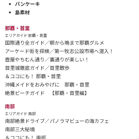
パンケーキ
島素材
那覇・首里
エリアガイド 那覇・首里
国際通り全ガイド／朝から晩まで那覇グルメ
アーケード街を探検／第一牧志公設市場へ潜入！
壺屋やちむん通り／裏通りが楽しい！
首里城徹底ガイド／首里散歩
＆ココにも！ 那覇・首里
沖縄メイドをおみやげに 那覇・首里
絶景ビーチガイド 【那覇・首里編】
南部
エリアガイド 南部
南部絶景ドライブ／パノラマビューの海カフェ
南部三大秘境
＆ココにも！ 南部