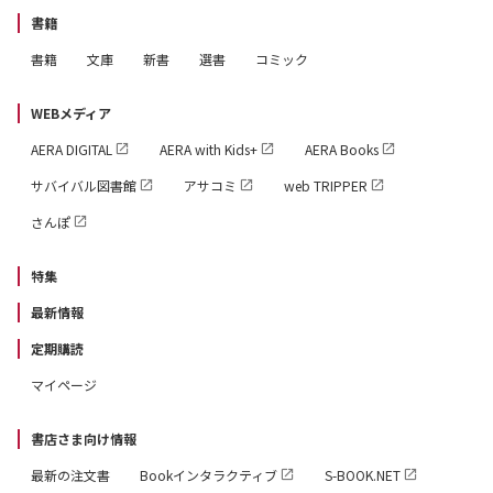
書籍
書籍
文庫
新書
選書
コミック
WEBメディア
AERA DIGITAL
AERA with Kids+
AERA Books
サバイバル図書館
アサコミ
web TRIPPER
さんぽ
特集
最新情報
定期購読
マイページ
書店さま向け情報
最新の注文書
Bookインタラクティブ
S-BOOK.NET