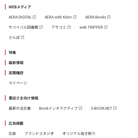
WEBメディア
AERA DIGITAL
AERA with Kids+
AERA Books
サバイバル図書館
アサコミ
web TRIPPER
さんぽ
特集
最新情報
定期購読
マイページ
書店さま向け情報
最新の注文書
Bookインタラクティブ
S-BOOK.NET
広告掲載
広告
ブランドスタジオ
オリジナル抜き刷り