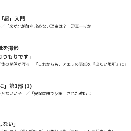
「超」入門
一／「米が北朝鮮を攻めない理由は？」辺真一ほか
紙を撮影
むつもりです」
写体の関係が写る」「これからも、アエラの表紙を『出たい場所』に」
」第3部 (1)
平凡ないい子」／「安保問題で反論」された教師は
しない」