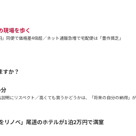
安の現場を歩く
90円」同便で価格差4倍超／ネット通販急増で宅配便は「豊作貧乏」
ますか？
い分
品説明にリスペクト／高くても買うかどうかは、「将来の自分の納得」
をリノベ」尾道のホテルが1泊2万円で満室