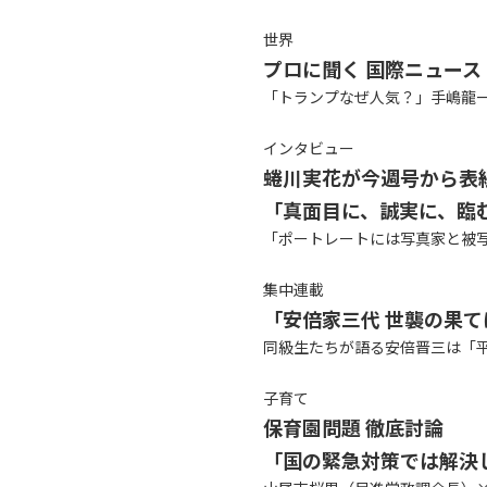
世界
プロに聞く 国際ニュース
「トランプなぜ人気？」手嶋龍
インタビュー
蜷川実花が今週号から表
「真面目に、誠実に、臨
「ポートレートには写真家と被
集中連載
「安倍家三代 世襲の果てに
同級生たちが語る安倍晋三は「
子育て
保育園問題 徹底討論
「国の緊急対策では解決