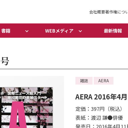
会社概要
著作権につ
書籍
WEBメディア
最新情報
日号
雑誌
AERA
AERA 2016年4
定価：397円（税込）
表紙：渡辺 謙●俳優
発売日：2016年4月11