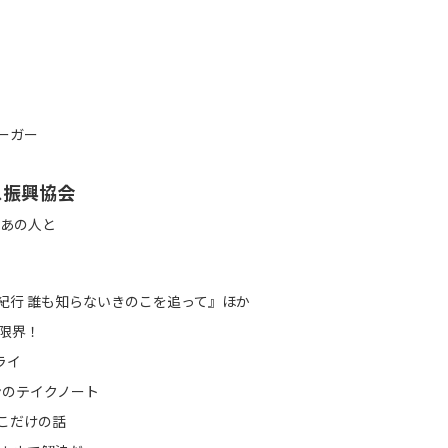
ーガー
ス振興協会
あの人と
紀行 誰も知らないきのこを追って』ほか
 限界！
ライ
ンのテイクノート
こだけの話