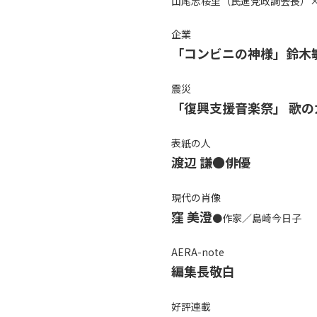
山尾志桜里（民進党政調会長）
企業
「コンビニの神様」鈴木
震災
「復興支援音楽祭」 歌
表紙の人
渡辺 謙●俳優
現代の肖像
窪 美澄
●作家／島崎今日子
AERA-note
編集長敬白
好評連載