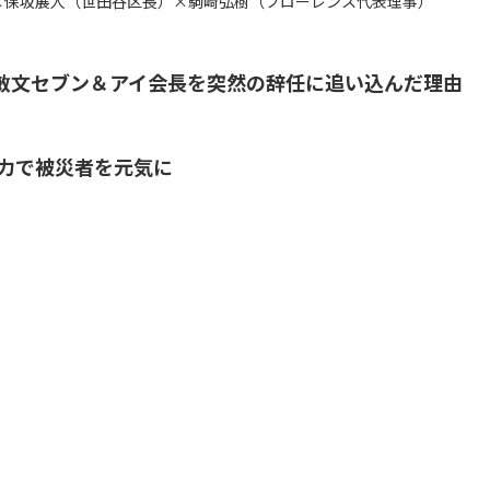
×保坂展人（世田谷区長）×駒崎弘樹（フローレンス代表理事）
敏文セブン＆アイ会長を突然の辞任に追い込んだ理由
の力で被災者を元気に