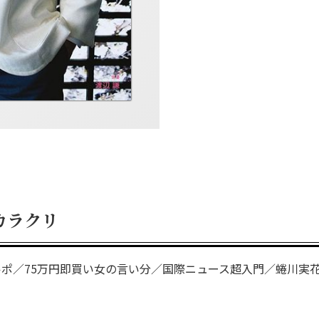
カラクリ
ポ／75万円即買い女の言い分／国際ニュース超入門／蜷川実