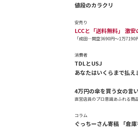
値段のカラクリ
安売り
LCCと「送料無料」 激
「成田―関空3690円～1万71
消費者
TDLとUSJ
あなたはいくらまで払え
4万円の傘を買う女の言
直営店員のプロ意識あふれる商
コラム
ぐっちーさん寄稿 「倉庫