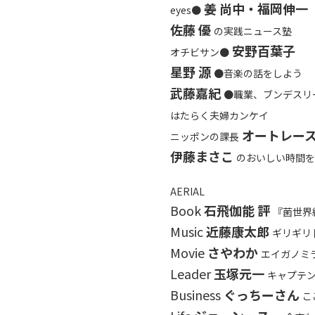
姜 尚中・福岡伸一
eyes●
佐藤 優
の実践ニュース塾
安野百葉子
オチビサン●
星野 源
●音楽の話をしよう
武藤嘉紀
●職業、ブンデスリ
はたらく夫婦カンケイ
オートレー
ニッポンの課長
伊藤まさこ
のおいしい時間を
AERIAL
Book
石飛伽能 評
『菌世界
Music
近藤康太郎
ギリギリ
Movie
さやわか
エイガノミ
Leader
玉塚元一
キャプテ
Business
ぐっちーさん
こ