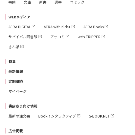
書籍
文庫
新書
選書
コミック
WEBメディア
AERA DIGITAL
AERA with Kids+
AERA Books
サバイバル図書館
アサコミ
web TRIPPER
さんぽ
特集
最新情報
定期購読
マイページ
書店さま向け情報
最新の注文書
Bookインタラクティブ
S-BOOK.NET
広告掲載