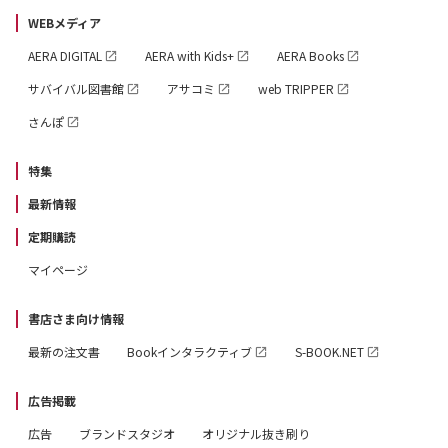
WEBメディア
AERA DIGITAL
AERA with Kids+
AERA Books
サバイバル図書館
アサコミ
web TRIPPER
さんぽ
特集
最新情報
定期購読
マイページ
書店さま向け情報
最新の注文書
Bookインタラクティブ
S-BOOK.NET
広告掲載
広告
ブランドスタジオ
オリジナル抜き刷り