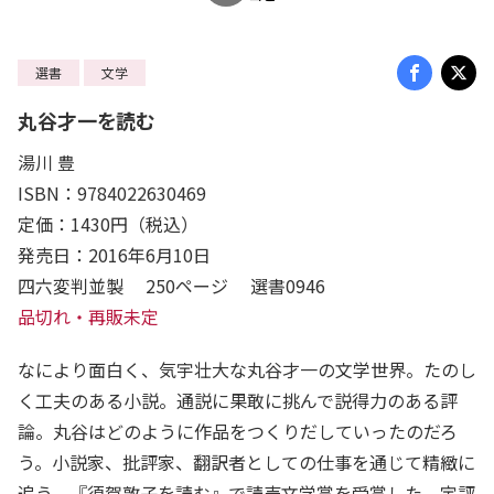
選書
文学
丸谷才一を読む
湯川 豊
ISBN：9784022630469
定価：1430円（税込）
発売日：2016年6月10日
四六変判並製 250ページ 選書0946
品切れ・再販未定
なにより面白く、気宇壮大な丸谷才一の文学世界。たのし
く工夫のある小説。通説に果敢に挑んで説得力のある評
論。丸谷はどのように作品をつくりだしていったのだろ
う。小説家、批評家、翻訳者としての仕事を通じて精緻に
追う。『須賀敦子を読む』で読売文学賞を受賞した、定評