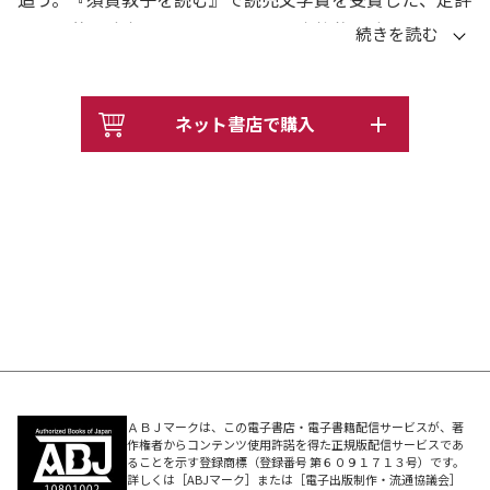
ある文芸評論家による、はじめての本格的評論。ジョイス
研究と翻訳を通じて発見したモダニズムと13世紀初めの
天皇歌人の後鳥羽院は、丸谷才一の文学精神のどこで響き
合ったのか。出発点となった『笹まくら』『たった一人の
ネット書店で購入
反乱』から『女ざかり』『持ち重りする薔薇の花』をへ
て、『輝く日の宮』では何が達成されたのか。小説の仕掛
けと多層性を読みほどき、面白い小説の由来に辿り着く。
小説と評論の二つの領域を往還しながら、作家の全体像に
せまる力作評論。
（目次から）
第一章 『笹まくら』からの出発
第二章 反乱・カーニヴァル・国家
第三章 モダニズム文学の花火
第四章 短篇小説が実現したこと
ＡＢＪマークは、この電子書店・電子書籍配信サービスが、著
作権者からコンテンツ使用許諾を得た正規版配信サービスであ
第五章 御霊信仰からカーニヴァルへ
ることを示す登録商標（登録番号 第６０９１７１３号）です。
詳しくは［ABJマーク］または［電子出版制作・流通協議会］
第六章 現代社会の背後には