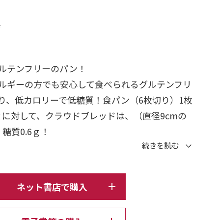
日
ージ
ルテンフリーのパン！
ルギーの方でも安心して食べられるグルテンフリ
り、低カロリーで低糖質！食パン（6枚切り）1枚
8.9ｇに対して、クラウドブレッドは、（直径9cmの
、糖質0.6ｇ！
れている人の超味方！
襲われることが多々あるダイエットですが、この
毎食食べても大丈夫です。
ネット書店で購入
んたん。卵、クリームチーズ、砂糖、ベーキング
だけで完成！誰でも失敗なく出来上がります。味