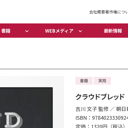
会社概要
著作権につ
書籍
WEBメディア
最新情報
書籍
実用
クラウドブレッド
吉川 文子 監修 ／ 朝
ISBN：978402333092
定価：1320円（税込）