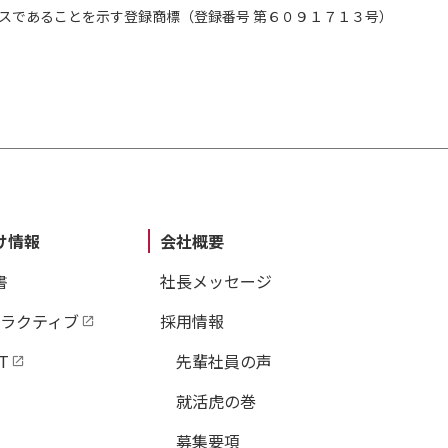
スであることを示す登録商標（登録番号 第６０９１７１３号）
け情報
会社概要
書
社長メッセージ
タラクティブ
採用情報
T
先輩社員の声
就活虎の巻
募集要項