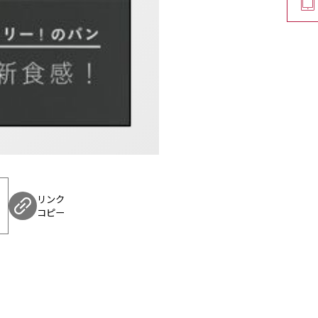
にクセがないのでどん
たせます。食事系なら
ぴったり。スイーツ系
溶けて軽いおやつにも
さらに、冷凍保存が可
きます。クラウドブレ
か？
リンク
コピー