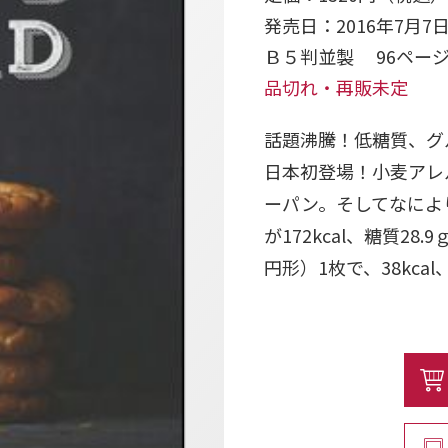
発売日：2016年7月7
Ｂ５判並製 96ペ
品切れ・再販未定
話題沸騰！低糖質、グ
日本初登場！小麦アレ
ーパン。そしてなによ
が172kcal、糖質2
円形）1枚で、38kcal
低糖質ダイエットをさ
パンを食べたい欲求に
クラウドブレッドなら
そして、作り方も超か
パウダーを混ぜて焼く