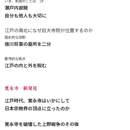
いま、釈迦のことば 29
瀬戸内寂聴
自分も他人も大切に
江戸の南北になぜ巨大寺院が位置するのか
歴史的な役割
徳川将軍の墓所を二分
都市的な視点
江戸の内と外を睨む
寛永寺 新発見
江戸時代、寛永寺はいかにして
日本宗教界の頂点に立ったのか
寛永寺を破壊した上野戦争のその後