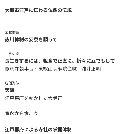
大都市江戸に伝わる仏像の伝統
宝物鑑賞
徳川体制の安泰を願って
一言法話
長生きするには、粗食で正直に、折々に屁でもして
寛永寺執事長・東叡山現龍院住職 浦井正明
名僧列伝
天海
江戸幕府を動かした大僧正
寛永寺を歩こう
江戸幕府による寺社の掌握体制