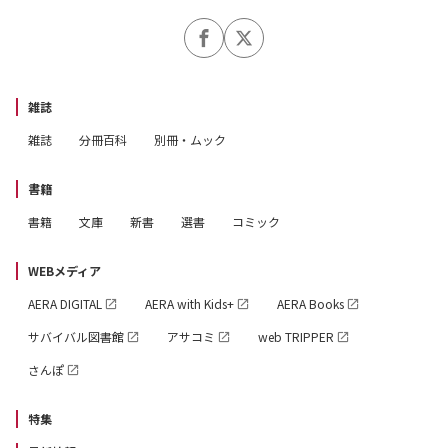
雑誌
雑誌
分冊百科
別冊・ムック
書籍
書籍
文庫
新書
選書
コミック
WEBメディア
AERA DIGITAL
AERA with Kids+
AERA Books
サバイバル図書館
アサコミ
web TRIPPER
さんぽ
特集