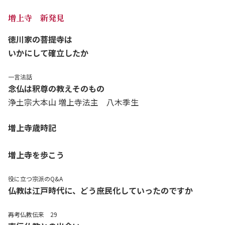
増上寺 新発見
徳川家の菩提寺は
いかにして確立したか
一言法話
念仏は釈尊の教えそのもの
浄土宗大本山 増上寺法主 八木季生
増上寺歳時記
増上寺を歩こう
役に立つ宗派のQ&A
仏教は江戸時代に、どう庶民化していったのですか
再考仏教伝来 29