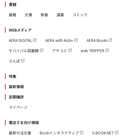
書籍
書籍
文庫
新書
選書
コミック
WEBメディア
AERA DIGITAL
AERA with Kids+
AERA Books
サバイバル図書館
アサコミ
web TRIPPER
さんぽ
特集
最新情報
定期購読
マイページ
書店さま向け情報
最新の注文書
Bookインタラクティブ
S-BOOK.NET