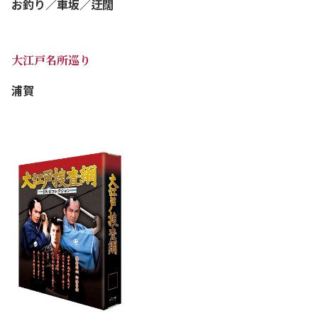
お釣り／車坂／迂闊
大江戸名所巡り
浦賀