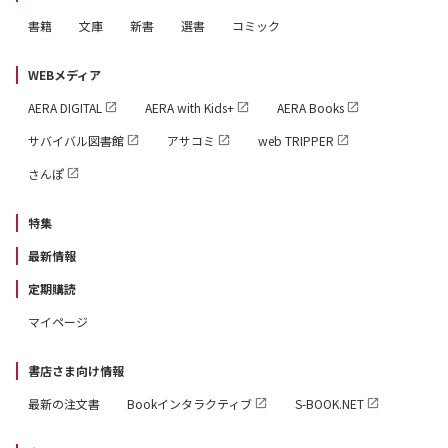
書籍
文庫
新書
選書
コミック
WEBメディア
AERA DIGITAL
AERA with Kids+
AERA Books
サバイバル図書館
アサコミ
web TRIPPER
さんぽ
特集
最新情報
定期購読
マイページ
書店さま向け情報
最新の注文書
Bookインタラクティブ
S-BOOK.NET