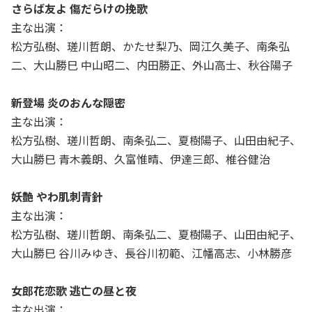
さらば友よ 傷だらけの挽歌
主な出演：
松方弘樹、瑳川哲朗、かたせ梨乃、岡江久美子、南条弘
二、大山勝巳 中山昭二、内田勝正、外山高士、秋谷陽子
新登場 炎のおんな隠密
主な出演：
松方弘樹、瑳川哲朗、南条弘二、夏樹陽子、山田由紀子、
大山勝巳 青木義朗、久富惟晴、伊達三郎、椎谷健治
妖艶 やわ肌刺青針
主な出演：
松方弘樹、瑳川哲朗、南条弘二、夏樹陽子、山田由紀子、
大山勝巳 谷川みゆき、長谷川初範、江幡高志、小林勝彦
女郎花恋歌 逃亡の昼と夜
主な出演：