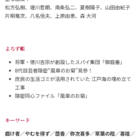
松方弘樹、瑳川哲朗、南条弘二、夏樹陽子、山田由紀子
片桐竜次、八名信夫、上原由恵、森 大河
よろず帳
将軍・徳川吉宗が創設したスパイ集団「御庭番」
8代目芸者隠密“風車のお菊”見参！
庶民の生活ゴミが活用されていた 江戸海の埋め立て
工事
隠密同心ファイル「風車のお菊」
キーワード
戯け者／やむを得ず／茴香／弥次喜多／草葉の陰／喜捨／