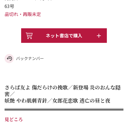
63号
品切れ・再販未定
ネット書店で購入
バックナンバー
さらば友よ 傷だらけの挽歌／新登場 炎のおんな隠
密／
妖艶 やわ肌刺青針／女郎花恋歌 逃亡の昼と夜
見どころ