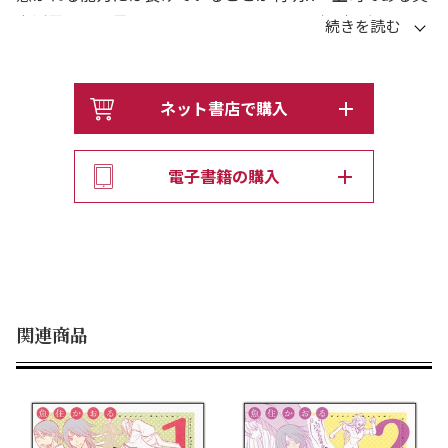
力派霊能者・黒田はみちるを使って数々の相談を解決して
いくのだが……。今回もヘタレな彼をほっとけない美少女
元悪霊・鬼姫や、ファンキーなおっさんの魂が宿る生き人
形・エロひげが大活躍!! 乙女心がわからないジャニ系イ
ネット書店で購入
ケメン・たっくんと、超個性派ファッションでグイグイく
るブスロリちゃんの恋の行方など、一話読み切り形式で収
電子書籍の購入
録。『Nemuki＋』で大人気の怖くて笑えるエンターテイ
メント心霊コミック。
関連商品