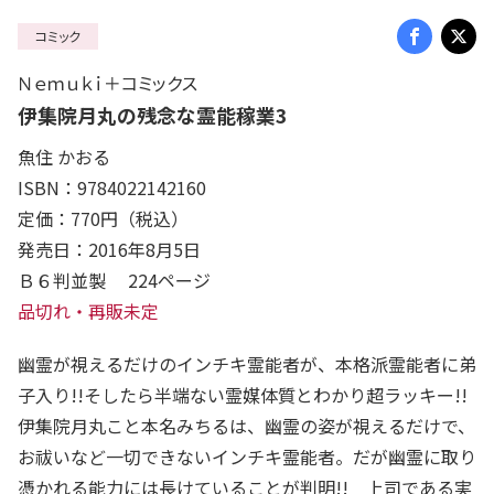
コミック
Ｎｅｍｕｋｉ＋コミックス
伊集院月丸の残念な霊能稼業3
魚住 かおる
ISBN：9784022142160
定価：770円（税込）
発売日：2016年8月5日
Ｂ６判並製 224ページ
品切れ・再販未定
幽霊が視えるだけのインチキ霊能者が、本格派霊能者に弟
子入り!!そしたら半端ない霊媒体質とわかり超ラッキー!!
伊集院月丸こと本名みちるは、幽霊の姿が視えるだけで、
お祓いなど一切できないインチキ霊能者。だが幽霊に取り
憑かれる能力には長けていることが判明!! 上司である実