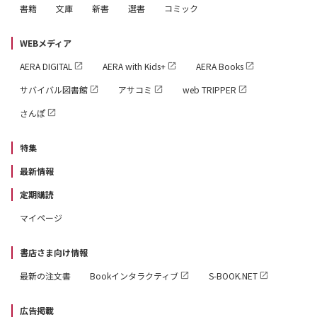
書籍
文庫
新書
選書
コミック
WEBメディア
AERA DIGITAL
AERA with Kids+
AERA Books
サバイバル図書館
アサコミ
web TRIPPER
さんぽ
特集
最新情報
定期購読
マイページ
書店さま向け情報
最新の注文書
Bookインタラクティブ
S-BOOK.NET
広告掲載