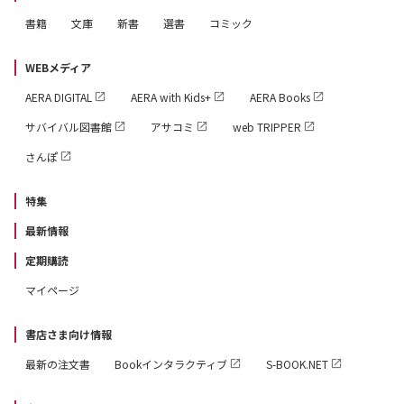
書籍
文庫
新書
選書
コミック
WEBメディア
AERA DIGITAL
AERA with Kids+
AERA Books
サバイバル図書館
アサコミ
web TRIPPER
さんぽ
特集
最新情報
定期購読
マイページ
書店さま向け情報
最新の注文書
Bookインタラクティブ
S-BOOK.NET