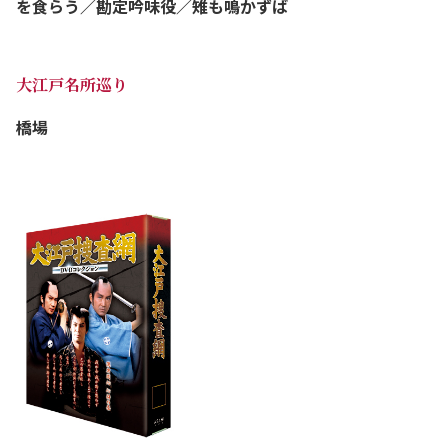
を食らう／勘定吟味役／雉も鳴かずば
大江戸名所巡り
橋場