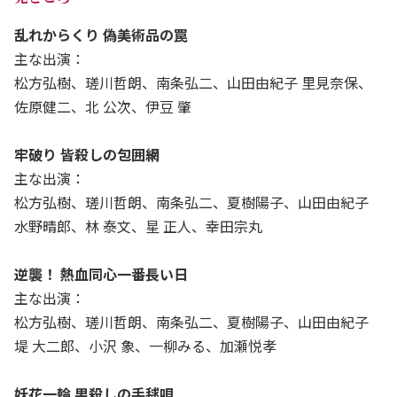
乱れからくり 偽美術品の罠
主な出演：
松方弘樹、瑳川哲朗、南条弘二、山田由紀子 里見奈保、
佐原健二、北 公次、伊豆 肇
牢破り 皆殺しの包囲網
主な出演：
松方弘樹、瑳川哲朗、南条弘二、夏樹陽子、山田由紀子
水野晴郎、林 泰文、星 正人、幸田宗丸
逆襲！ 熱血同心一番長い日
主な出演：
松方弘樹、瑳川哲朗、南条弘二、夏樹陽子、山田由紀子
堤 大二郎、小沢 象、一柳みる、加瀬悦孝
妖花一輪 男殺しの手毬唄