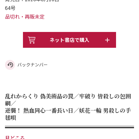
64号
品切れ・再販未定
ネット書店で購入
バックナンバー
乱れからくり 偽美術品の罠／牢破り 皆殺しの包囲
網／
逆襲！ 熱血同心一番長い日／妖花一輪 男殺しの手
毬唄
見どころ