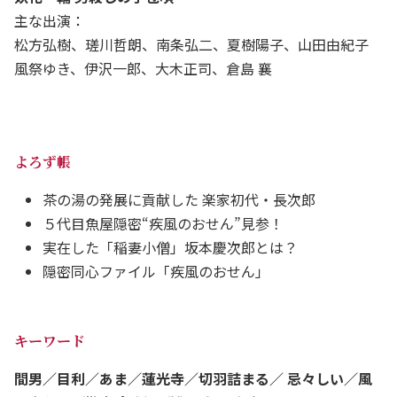
主な出演：
松方弘樹、瑳川哲朗、南条弘二、夏樹陽子、山田由紀子
風祭ゆき、伊沢一郎、大木正司、倉島 襄
よろず帳
茶の湯の発展に貢献した 楽家初代・長次郎
５代目魚屋隠密“疾風のおせん”見参！
実在した「稲妻小僧」坂本慶次郎とは？
隠密同心ファイル「疾風のおせん」
キーワード
間男／目利／あま／蓮光寺／切羽詰まる／ 忌々しい／風