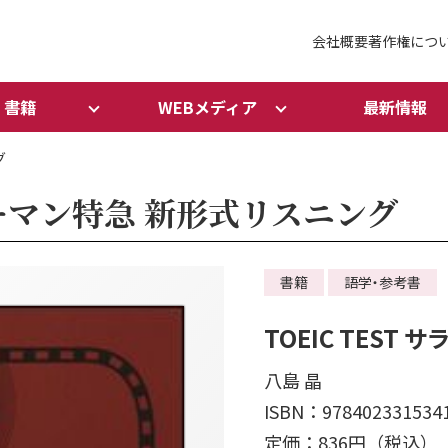
会社概要
著作権につ
書籍
WEBメディア
最新情報
グ
ラリーマン特急 新形式リスニング
書籍
語学・参考書
TOEIC TEST
八島 晶
ISBN：978402331534
定価：836円（税込）