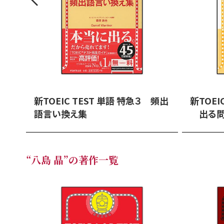
新TOEIC TEST 単語 特急３ 頻出
新TOEI
語言い換え集
出る問
“八島 晶”の著作一覧