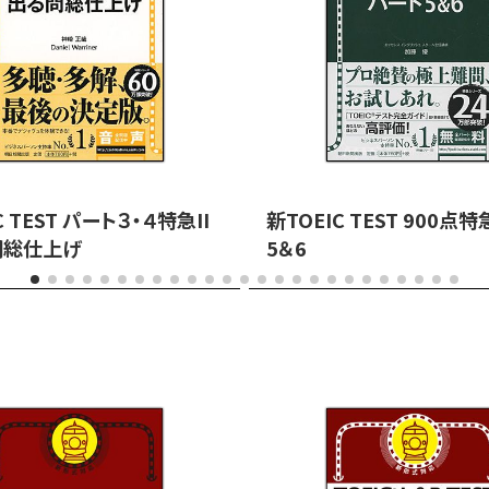
C TEST パート３・４特急II
新TOEIC TEST 900点
総仕上げ
5＆6