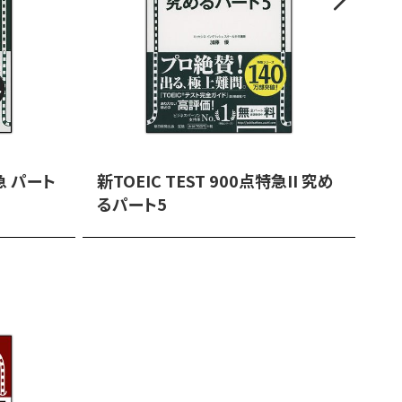
特急 パート
新TOEIC TEST 900点特急II 究め
新T
るパート5
満