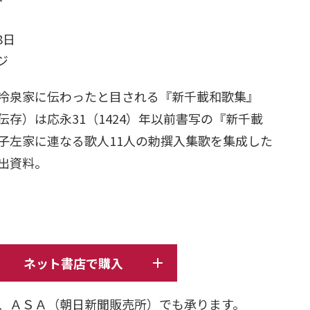
）
8日
ージ
冷泉家に伝わったと目される『新千載和歌集』
存）は応永31（1424）年以前書写の『新千載
子左家に連なる歌人11人の勅撰入集歌を集成した
出資料。
ネット書店で購入
、ＡＳＡ（朝日新聞販売所）でも承ります。