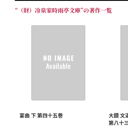
“（財）冷泉家時雨亭文庫”の著作一覧
宴曲 下 第四十五巻
大鏡 文
第八十