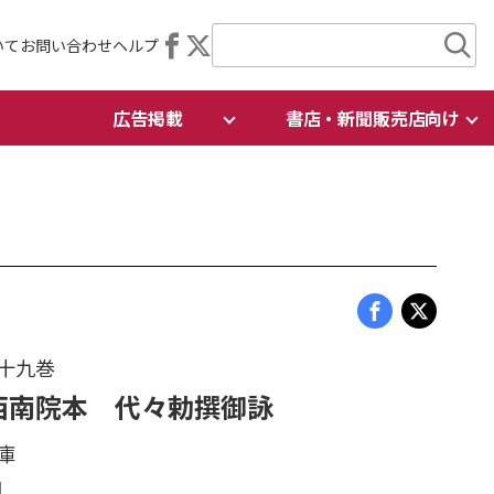
いて
お問い合わせ
ヘルプ
広告掲載
書店・新聞販売店向け
十九巻
西南院本 代々勅撰御詠
庫
1