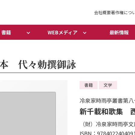
会社概要
著作権につ
書籍
WEBメディア
最新情報
本 代々勅撰御詠
書籍
文学
冷泉家時雨亭叢書第八
新千載和歌集 
（財）冷泉家時雨亭文
ISBN：978402240409