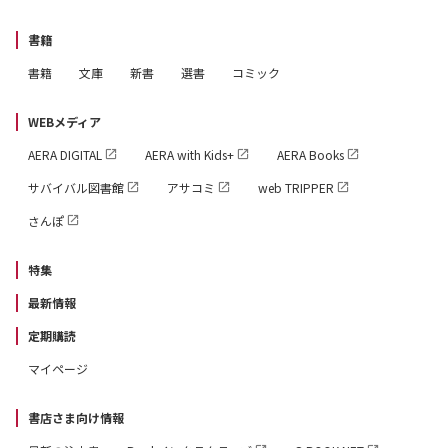
書籍
書籍
文庫
新書
選書
コミック
WEBメディア
AERA DIGITAL
AERA with Kids+
AERA Books
サバイバル図書館
アサコミ
web TRIPPER
さんぽ
特集
最新情報
定期購読
マイページ
書店さま向け情報