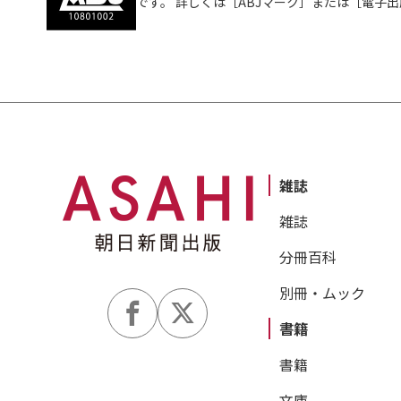
です。 詳しくは［ABJマーク］または［電子
雑誌
雑誌
分冊百科
別冊・ムック
書籍
書籍
文庫