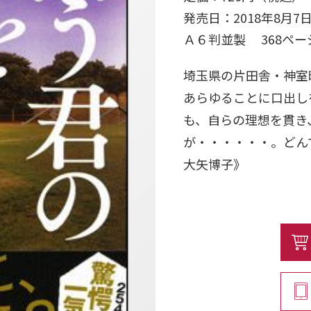
発売日：2018年8月7
Ａ６判並製 368ペ
埼玉県の片田舎・神室
あらゆることに口出し
も、自らの理想を貫き
が・・・・・・。どん
大矢博子》