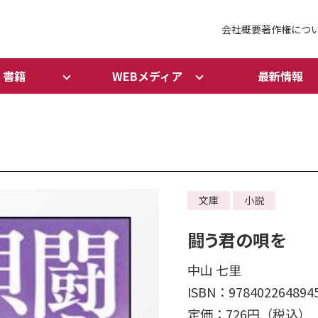
会社概要
著作権につ
書籍
WEBメディア
最新情報
文庫
小説
闘う君の唄を
中山 七里
ISBN：978402264894
定価：726円（税込）