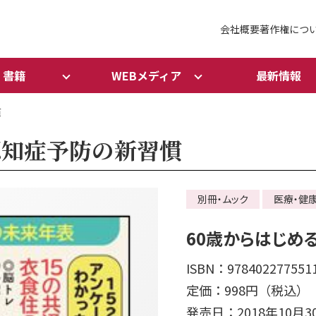
会社概要
著作権につ
書籍
WEBメディア
最新情報
慣
認知症予防の新習慣
別冊・ムック
医療・健
60歳からはじめ
ISBN：978402277551
定価：998円（税込）
発売日：2018年10月3