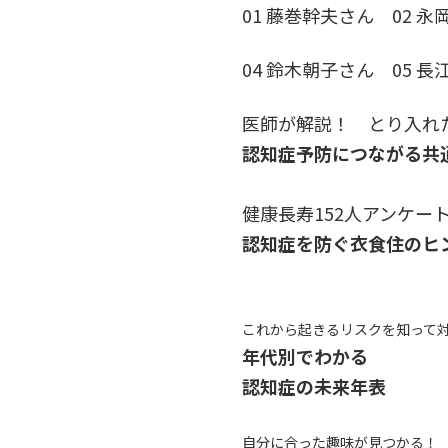
01 藤巻幹夫さん 02 永
04 鈴木朝子さん 05 長
医師が解説！ とり入れ
認知症予防につながる共通
健康長寿152人アンケー
認知症を防ぐ衣食住のヒ
これから起きるリスクを知って
年代別でわかる
認知症の未来年表
自分に合った趣味が見つかる！