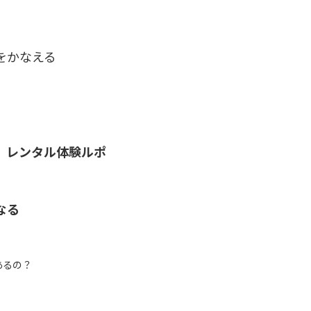
をかなえる
 レンタル体験ルポ
なる
あるの？