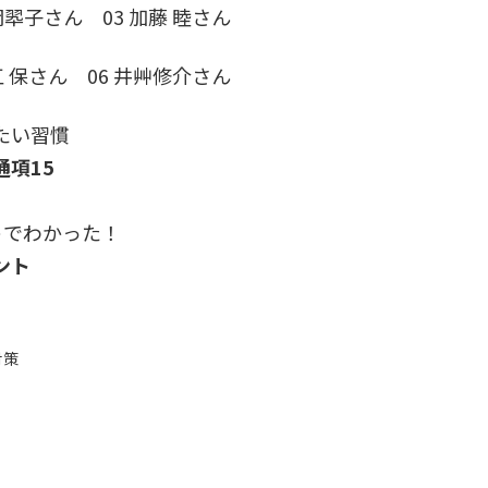
岡翆子さん 03 加藤 睦さん
江 保さん 06 井艸修介さん
たい習慣
項15
トでわかった！
ント
対策