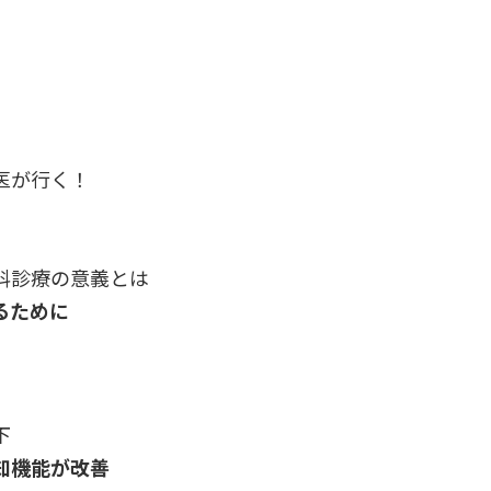
医が行く！
科診療の意義とは
るために
下
知機能が改善