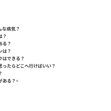
んな病気？
は？
ある？
ンは？
クはできる？
思ったらどこへ行けばいい？
？
がある？
<