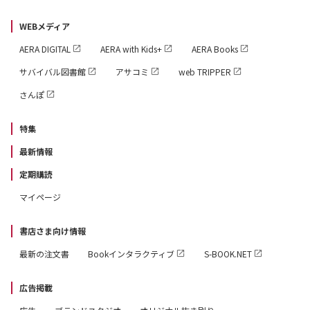
WEBメディア
AERA DIGITAL
AERA with Kids+
AERA Books
サバイバル図書館
アサコミ
web TRIPPER
さんぽ
特集
最新情報
定期購読
マイページ
書店さま向け情報
最新の注文書
Bookインタラクティブ
S-BOOK.NET
広告掲載