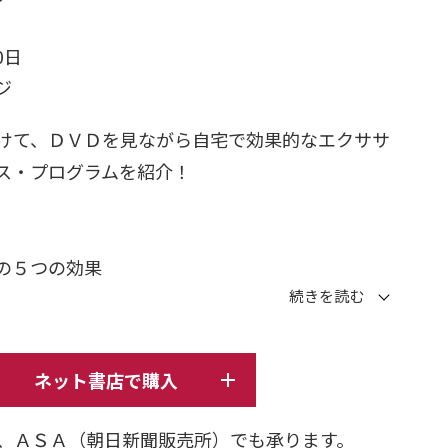
0日
ージ
けて、ＤＶＤを見ながら自宅で効果的なエクササ
ス・プログラムを紹介！
の５つの効果
ス
始める前に
姿勢編、呼吸編）
ネット書店で購入
で美しくなる基本のプログラム
、ＡＳＡ（朝日新聞販売所）でも承ります。