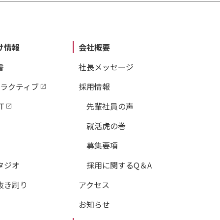
しい体をつくるプログラム
る
け情報
会社概要
する
書
社長メッセージ
る
タラクティブ
採用情報
T
先輩社員の声
就活虎の巻
募集要項
リさせるストレッチ
タジオ
採用に関するQ＆A
をいやす
抜き刷り
アクセス
お知らせ
す