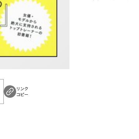
・骨盤を正しい位置に
・美しい姿勢を保つ
・首の自然なカーブを
・ヒップに自然な丸み
・股関節を柔軟にする
・肩甲骨をしなやかに
・デコルテに張りをも
Part2 軽やかに、
リンク
・腹部下部を温める
コピー
・下腹を引き締める
・立ち姿を美しく
・美しい背中をつくる
・くびれをつくる