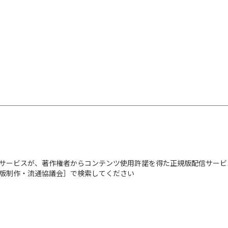
・腰の動きをなめらか
・わき腹を締め、腕を
・下半身を引き締める
Part3 シェイプア
・股関節をスムーズに
・バストアップに効果
・背中のムダ肉をとる
・女性らしいラインを
・全身をシェイプアッ
サービスが、著作権者からコンテンツ使用許諾を得た正規版配信サービ
・お腹のぜい肉を落す
出版制作・流通協議会］で検索してください
・太ももを引き締める
・ヒップをキュッと上
・全身のラインを整え