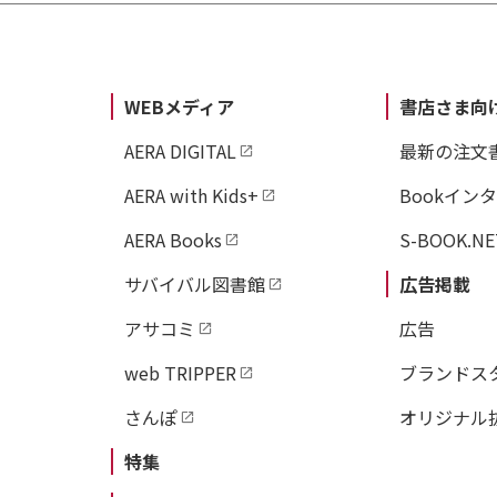
Part4 より強く美
・カッコいいお尻にな
WEBメディア
書店さま向
・左右のゆがみを解消
AERA DIGITAL
最新の注文
・めぐりのいい体に
・レッグラインを整え
AERA with Kids+
Bookイン
・これでお腹は完ペキ
AERA Books
S-BOOK.NE
・全身の総仕上げに
サバイバル図書館
広告掲載
アサコミ
広告
Part5 疲れをスッキ
・脱力して疲れをとる
web TRIPPER
ブランドス
・たくさん使った背中
さんぽ
オリジナル
・体の側面をほぐす
特集
・太ももとお尻を伸ば