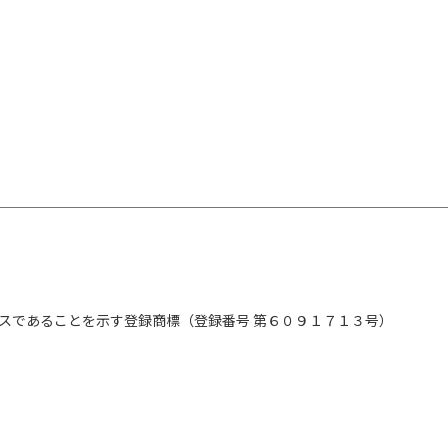
にする
しなやかに
ップ＆ボディメイクのプログラム
動かす
あり
つくる
プする
スであることを示す登録商標（登録番号 第６０９１７１３号）
げる
る