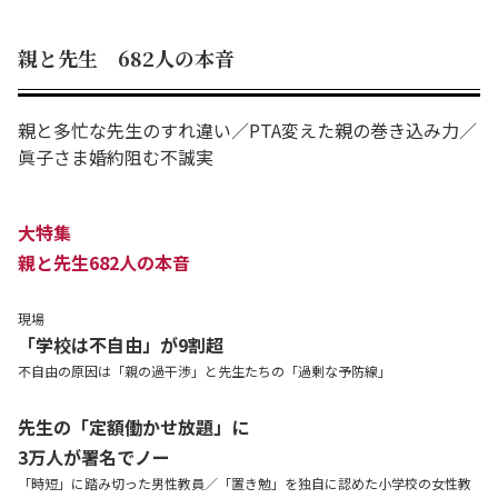
親と先生 682人の本音
親と多忙な先生のすれ違い／PTA変えた親の巻き込み力／
眞子さま婚約阻む不誠実
大特集
親と先生682人の本音
現場
「学校は不自由」が9割超
不自由の原因は「親の過干渉」と先生たちの「過剰な予防線」
先生の「定額働かせ放題」に
3万人が署名でノー
「時短」に踏み切った男性教員／「置き勉」を独自に認めた小学校の女性教