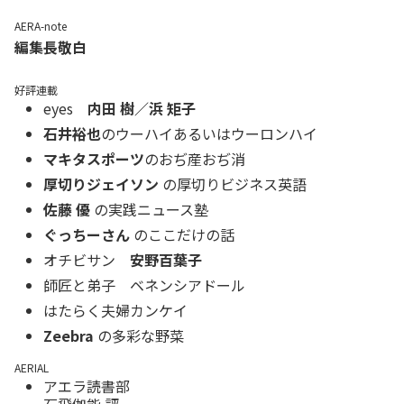
AERA-note
編集長敬白
好評連載
eyes
内田 樹／浜 矩子
石井裕也
のウーハイあるいはウーロンハイ
マキタスポーツ
のおぢ産おぢ消
厚切りジェイソン
の厚切りビジネス英語
佐藤 優
の実践ニュース塾
ぐっちーさん
のここだけの話
オチビサン
安野百葉子
師匠と弟子 ベネンシアドール
はたらく夫婦カンケイ
Zeebra
の多彩な野菜
AERIAL
アエラ読書部
石飛伽能 評