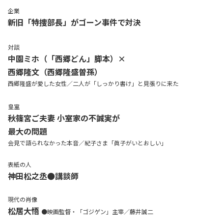
企業
新旧「特捜部長」がゴーン事件で対決
対談
中園ミホ（「西郷どん」脚本）×
西郷隆文（西郷隆盛曽孫）
西郷隆盛が愛した女性／二人が「しっかり書け」と見張りに来た
皇室
秋篠宮ご夫妻 小室家の不誠実が
最大の問題
会見で語られなかった本音／紀子さま「眞子がいとおしい」
表紙の人
神田松之丞●講談師
現代の肖像
松居大悟
●映画監督・「ゴジゲン」主宰／藤井誠二