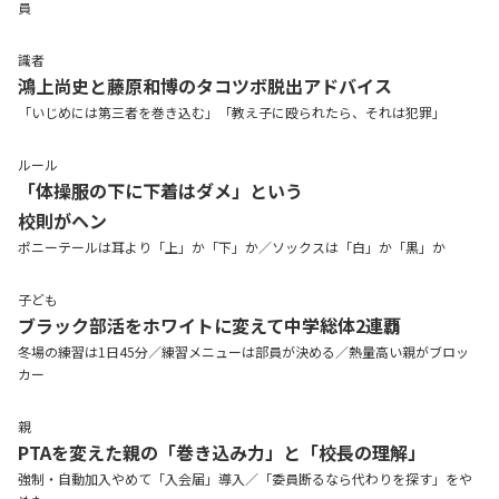
員
識者
鴻上尚史と藤原和博のタコツボ脱出アドバイス
「いじめには第三者を巻き込む」「教え子に殴られたら、それは犯罪」
ルール
「体操服の下に下着はダメ」という
校則がヘン
ポニーテールは耳より「上」か「下」か／ソックスは「白」か「黒」か
子ども
ブラック部活をホワイトに変えて中学総体2連覇
冬場の練習は1日45分／練習メニューは部員が決める／熱量高い親がブロッ
カー
親
PTAを変えた親の「巻き込み力」と「校長の理解」
強制・自動加入やめて「入会届」導入／「委員断るなら代わりを探す」をや