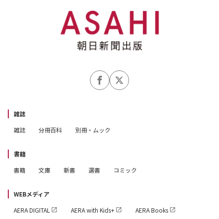
雑誌
雑誌
分冊百科
別冊・ムック
書籍
書籍
文庫
新書
選書
コミック
WEBメディア
AERA DIGITAL
AERA with Kids+
AERA Books