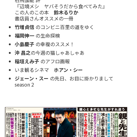
『辺境メシ ヤバそうだから食べてみた』
この人のこの本
鈴木るりか
書店員さんオススメの一冊
竹増貞信
のコンビニ百里の道をゆく
福岡伸一
の生命探検
小島慶子
の幸複のススメ！
沖 昌之
の今週の猫しゃあしゃあ
稲垣えみ子
のアフロ画報
いま観るシネマ
ホアン・シー
ジェーン・スー
の先日、お目に掛かりまして
season 2