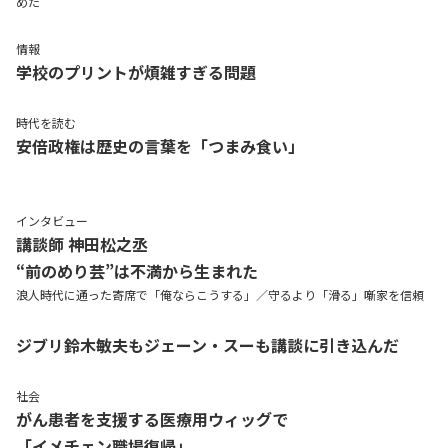
めた
情報
学校のプリントが煩雑すぎる問題
時代を読む
安倍政権は歴史の言葉を「つまみ食い」
インタビュー
講談師 神田松之丞
“前のめり芸”は不満から生まれた
浪人時代に通った寄席で「俺ならこうする」／守るより「滑る」噺家を信頼
ジブリ鈴木敏夫もジェーン・スーも講談に引き込んだ
社会
がん患者を支援する医療用ウィッグで
「イメチェン職場復帰」