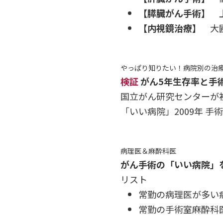
【膵臓がん手術】
上
【内視鏡治療】
大圃
やっぱり知りたい！病院別の治
検証
がん5年生存率と手
国立がん研究センターが
「いい病院」2009年 手
病理医＆麻酔科医
がん手術の「いい病院」
リスト
常勤の病理医が多い
常勤の手術室麻酔科