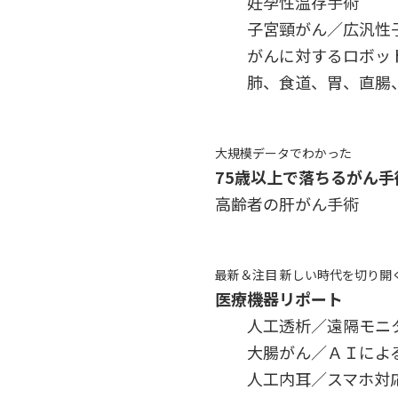
妊孕性温存手術
子宮頸がん／広汎性
がんに対するロボッ
肺、食道、胃、直腸
大規模データでわかった
75歳以上で落ちるがん手
高齢者の肝がん手術
最新＆注目 新しい時代を切り開
医療機器リポート
人工透析／遠隔モニ
大腸がん／ＡＩによ
人工内耳／スマホ対