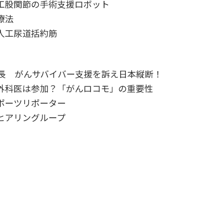
工股関節の手術支援ロボット
療法
人工尿道括約筋
会長 がんサバイバー支援を訴え日本縦断！
外科医は参加？「がんロコモ」の重要性
ポーツリポーター
ヒアリングループ