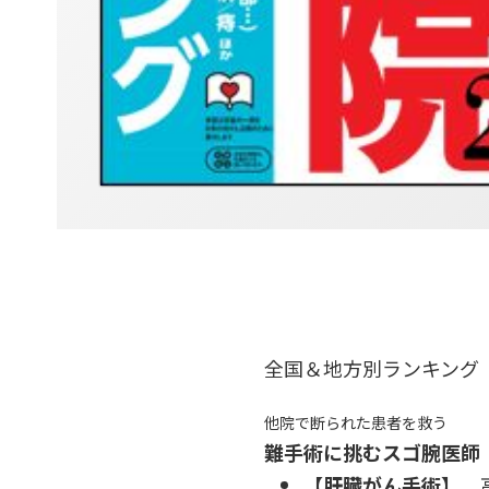
全国＆地方別ランキング 
他院で断られた患者を救う
難手術に挑むスゴ腕医師
【肝臓がん手術】
高