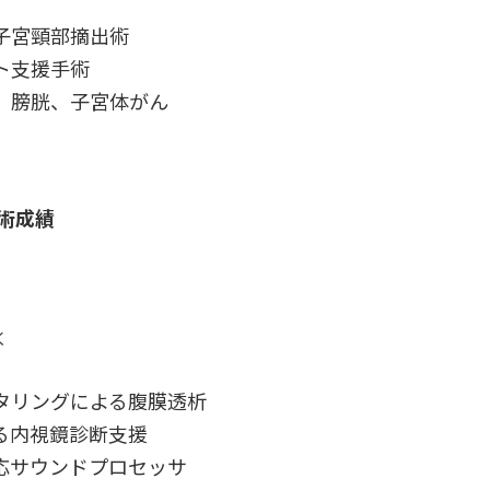
子宮頸部摘出術
ト支援手術
、膀胱、子宮体がん
術成績
く
タリングによる腹膜透析
る内視鏡診断支援
応サウンドプロセッサ