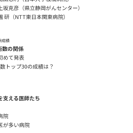
坂克彦（県立静岡がんセンター）
 研（NTT東日本関東病院）
療成績
術数の関係
初めて発表
術数トップ30の成績は？
を支える医師たち
病院
医が多い病院