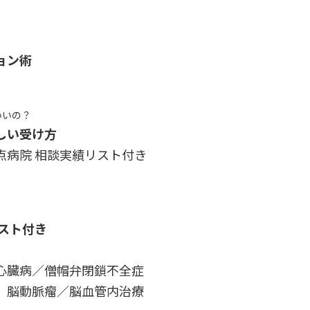
ョン術
いいの？
しい受け方
点病院 相談実績リスト付き
スト付き
心臓病／僧帽弁閉鎖不全症
 脳動脈瘤／脳血管内治療