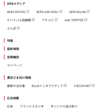
WEBメディア
AERA DIGITAL
AERA with Kids+
AERA Books
サバイバル図書館
アサコミ
web TRIPPER
さんぽ
特集
最新情報
定期購読
マイページ
書店さま向け情報
最新の注文書
Bookインタラクティブ
S-BOOK.NET
広告掲載
広告
ブランドスタジオ
オリジナル抜き刷り