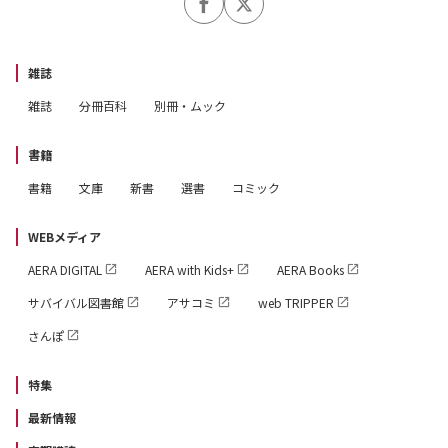
雑誌
雑誌
分冊百科
別冊・ムック
書籍
書籍
文庫
新書
選書
コミック
WEBメディア
AERA DIGITAL
AERA with Kids+
AERA Books
サバイバル図書館
アサコミ
web TRIPPER
さんぽ
特集
最新情報