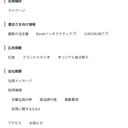
定期購読
マイページ
書店さま向け情報
最新の注文書
Bookインタラクティブ
S-BOOK.NET
広告掲載
広告
ブランドスタジオ
オリジナル抜き刷り
会社概要
社長メッセージ
採用情報
先輩社員の声
就活虎の巻
募集要項
採用に関するQ＆A
アクセス
お知らせ