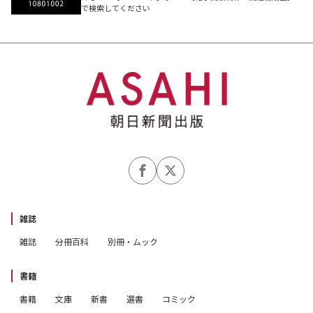
で検索してください
雑誌
雑誌
分冊百科
別冊・ムック
書籍
書籍
文庫
新書
選書
コミック