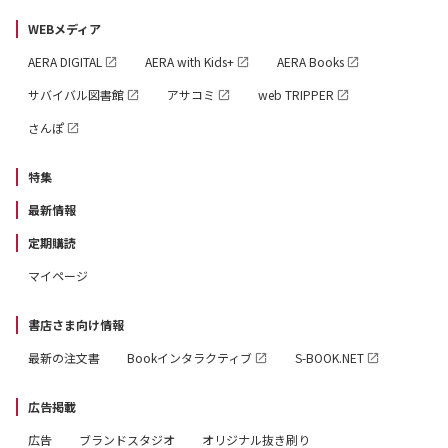
WEBメディア
AERA DIGITAL
AERA with Kids+
AERA Books
サバイバル図書館
アサコミ
web TRIPPER
さんぽ
特集
最新情報
定期購読
マイページ
書店さま向け情報
最新の注文書
Bookインタラクティブ
S-BOOK.NET
広告掲載
広告
ブランドスタジオ
オリジナル抜き刷り