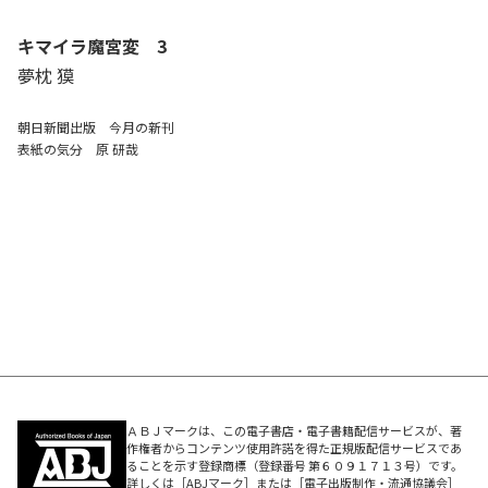
キマイラ魔宮変 3
夢枕 獏
朝日新聞出版 今月の新刊
表紙の気分 原 研哉
ＡＢＪマークは、この電子書店・電子書籍配信サービスが、著
作権者からコンテンツ使用許諾を得た正規版配信サービスであ
ることを示す登録商標（登録番号 第６０９１７１３号）です。
詳しくは［ABJマーク］または［電子出版制作・流通協議会］