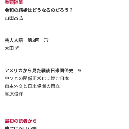
巻頭随筆
令和の結婚はどうなるのだろう？
山田昌弘
芸人人語 第3回 形
太田 光
アメリカから見た戦後日米関係史 9
中ソとの関係正常化に臨む日本
――自主外交と日米協調の両立
簑原俊洋
最初の読者から
他にはない小説