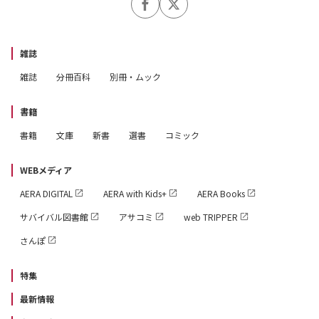
雑誌
雑誌
分冊百科
別冊・ムック
書籍
書籍
文庫
新書
選書
コミック
WEBメディア
AERA DIGITAL
AERA with Kids+
AERA Books
サバイバル図書館
アサコミ
web TRIPPER
さんぽ
特集
最新情報