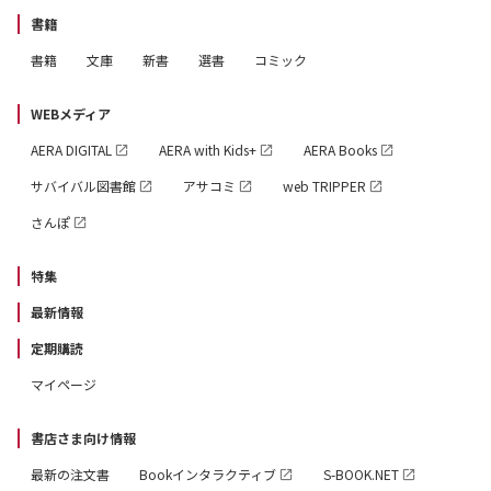
書籍
書籍
文庫
新書
選書
コミック
WEBメディア
AERA DIGITAL
AERA with Kids+
AERA Books
サバイバル図書館
アサコミ
web TRIPPER
さんぽ
特集
最新情報
定期購読
マイページ
書店さま向け情報
最新の注文書
Bookインタラクティブ
S-BOOK.NET