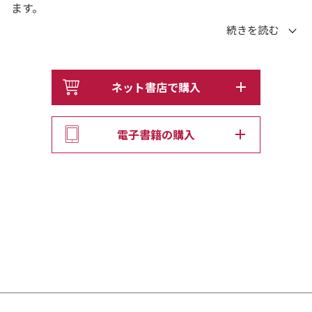
ます。
第1の不安…「今、仕事ができなくなったら」
第2の不安…「のしかかる住宅ローン」
第3の不安…「どこまでかける教育費」
ネット書店で購入
第4の不安…「親の介護に、いくらかかる？」
第5の不安…「かならずかかる！ お葬式費用」
電子書籍の購入
第6の不安…「お墓っていくらかかるの」
第7の不安…「気になる実家の空き家問題」
第8の不安…「老後の病気と保険のこと」