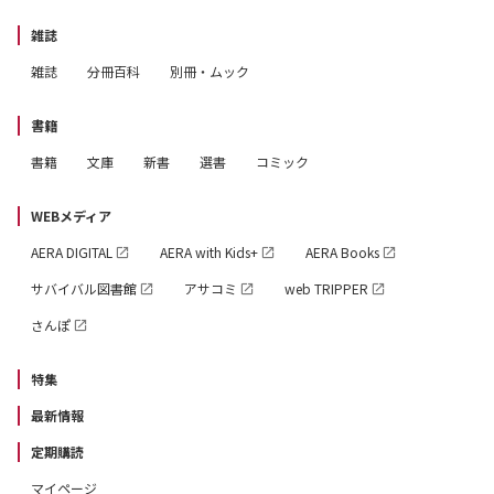
雑誌
雑誌
分冊百科
別冊・ムック
書籍
書籍
文庫
新書
選書
コミック
WEBメディア
AERA DIGITAL
AERA with Kids+
AERA Books
サバイバル図書館
アサコミ
web TRIPPER
さんぽ
特集
最新情報
定期購読
マイページ