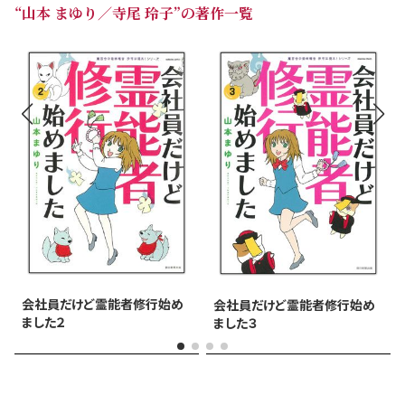
“山本 まゆり／寺尾 玲子”の著作一覧
会社員だけど霊能者修行始め
会社員だけど霊能者修行始め
ました２
ました３