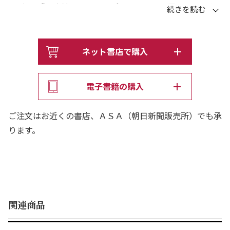
のがかり”高山沙弓さんにスポットをあて、霊能者のお仕
事裏話や、霊能者直伝お部屋の浄化方法など、実用できち
ゃうかもしれない情報もアリ!!
コミックスだけの、霊能者に学ぶワンポイント・アドバイ
ネット書店で購入
スのページを収録。
電子書籍の購入
ご注文はお近くの書店、ＡＳＡ（朝日新聞販売所）でも承
ります。
関連商品