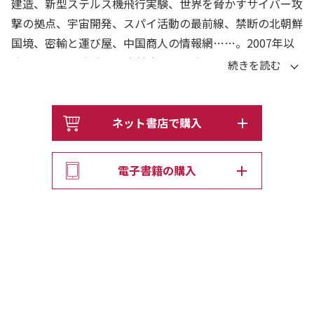
建造、新型ステルス機飛行実験、世界を脅かすサイバー攻
撃の拠点、宇宙開発、スパイ活動の最前線、禁断の北朝鮮
国境、密輸と運び屋、中国商人の情報網……。2007年以
降、31の省、自治区、直轄市のほぼ全てに足を運び、中
国当局に拘束・尋問されながらも数々の厳戒現場に潜入し
た特派員が、監視の目をかいくぐって見た軍や党の実態と
は？ もう二度と入れない「核心の地」からの最後のリポ
ネット書店で購入
ート。
電子書籍の購入