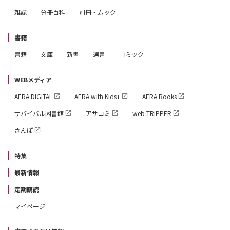
雑誌
分冊百科
別冊・ムック
書籍
書籍
文庫
新書
選書
コミック
WEBメディア
AERA DIGITAL
AERA with Kids+
AERA Books
サバイバル図書館
アサコミ
web TRIPPER
さんぽ
特集
最新情報
定期購読
マイページ