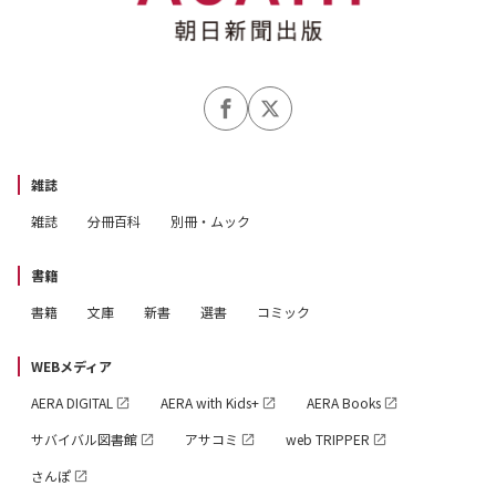
雑誌
雑誌
分冊百科
別冊・ムック
書籍
書籍
文庫
新書
選書
コミック
WEBメディア
AERA DIGITAL
AERA with Kids+
AERA Books
サバイバル図書館
アサコミ
web TRIPPER
さんぽ