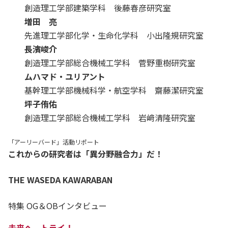
創造理工学部建築学科 後藤春彦研究室
増田 亮
先進理工学部化学・生命化学科 小出隆規研究室
長濱峻介
創造理工学部総合機械工学科 菅野重樹研究室
ムハマド・ユリアント
基幹理工学部機械科学・航空学科 齋藤潔研究室
坪子侑佑
創造理工学部総合機械工学科 岩﨑清隆研究室
「アーリーバード」活動リポート
これからの研究者は「異分野融合力」だ！
THE WASEDA KAWARABAN
特集 OG＆OBインタビュー
未来へ、トライ！