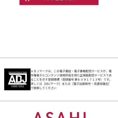
派のビッグスター・モネやルノワールなど、まさしく「西
洋絵画の教科書」が勢揃い。オリンピックイヤーの今年、
東京と大阪で、いまだかつてない感動が湧きあがる。約8
カ月におよぶロングラン。これを見逃せば、次はいつ見ら
れるか分からない！
東京展 2020年3月3日～6月14日（国立西洋美術館・上
野）
大阪展 2020年7月7日～10月18日（国立国際美術館・中之
島）
ＡＢＪマークは、この電子書店・電子書籍配信サービスが、著
作権者からコンテンツ使用許諾を得た正規版配信サービスであ
ることを示す登録商標（登録番号 第６０９１７１３号）です。
詳しくは［ABJマーク］または［電子出版制作・流通協議会］
【ロンドン・ナショナル・ギャラリー展完全ガイドブッ
で検索してください
ク】
主な内容
●来日する61作品はこれだ！
●ゼッタイに見たい名画セレクション1～6解説