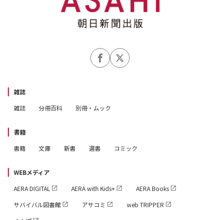
●ゴッホ総力特集その1 《ひまわり》が傑作な理由
●ゴッホ総力特集その2 モネが描いたひまわりと比較研
究
●ゴッホ総力特集その3 《ひまわり》を原寸大に拡大す
ると！
●ゴッホ総力特集その4 ゴッホの《ひまわり》は7枚あ
る
雑誌
●ゴッホ総力特集その5 まるかわりゴッホの37年の生涯
雑誌
分冊百科
別冊・ムック
●ゴッホ総力特集その6 ゴッホとゴーガン62日間の真相
●ゴッホ総力特集その7 ゴッホは本当に自殺したのか？
書籍
●ゴッホ総力特集その8 他にあるぞゴッホの名作
書籍
文庫
新書
選書
コミック
●ゴッホ総力特集その9 日本でもゴッホに会える美術館
WEBメディア
●フェルメール総力特集その1 《ヴァージナル～》が傑
作な理由
AERA DIGITAL
AERA with Kids+
AERA Books
●フェルメール総力特集その2 楽器を弾く絵との比較研
サバイバル図書館
アサコミ
web TRIPPER
究