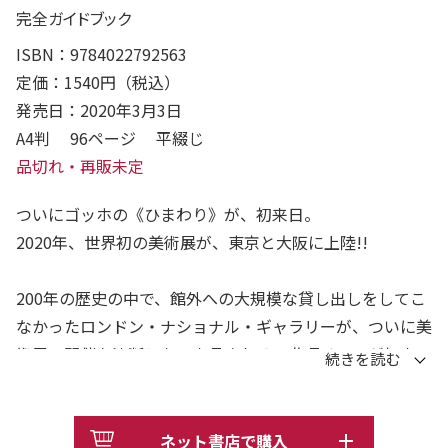
完全ガイドブック
ISBN：9784022792563
定価：1540円（税込）
発売日：2020年3月3日
A4判 96ページ 平綴じ
品切れ・再販未定
ついにゴッホの《ひまわり》が、初来日。
2020年、世界初の美術展が、東京と大阪に上陸!!
200年の歴史の中で、館外への大規模な貸し出しをしてこ
なかったロンドン・ナショナル・ギャラリーが、ついに美
術展の開催を決断した。出品される61作品すべてが初来
日。フェルメールの《ヴァージナルの前に座る若い女性》
もやってくる。そのほか、ルネサンス期の巨匠・ティツィ
アーノ、オランダが生んだヒーロー・レンブラント、印象
ネット書店で購入