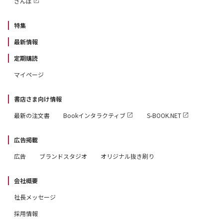
さんぽ
●フェルメール総力特集その3 《ヴァージナル～》を原
寸大にすると！
特集
●フェルメール総力特集その4 ヴァージナルってどんな
最新情報
楽器？
定期購読
●フェルメール総力特集その5 まるわかりフェルメール
マイページ
43年の生涯
●フェルメール総力特集その6 絵の中にある「小物」に
書店さま向け情報
込められた愛
最新の注文書
Bookインタラクティブ
S-BOOK.NET
●フェルメール総力特集その7 フェルメールが小さい絵
を描いた理由
広告掲載
●フェルメール総力特集その8 フェルメール作品の来日
広告
ブランドスタジオ
オリジナル抜き刷り
歴
●フェルメール総力特集その9 フェルメールの故郷を歩
会社概要
く
社長メッセージ
●まだまだあるぞ名画解説（国立西洋美術館・川瀬佑介）
採用情報
●西洋美術はこのように変化した！