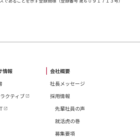
スであることを示す登録商標（登録番号 第６０９１７１３号）
け情報
会社概要
書
社長メッセージ
タラクティブ
採用情報
T
先輩社員の声
就活虎の巻
募集要項