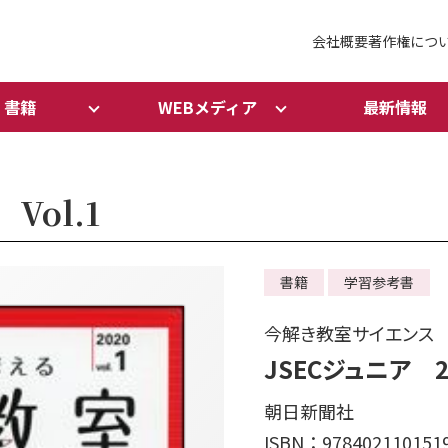
会社概要
著作権につ
書籍
WEBメディア
最新情報
Vol.1
書籍
学習参考書
今解き教室サイエンス
JSECジュニア 20
朝日新聞社
ISBN：978402110151