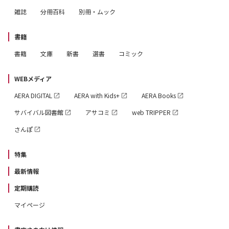
雑誌
分冊百科
別冊・ムック
書籍
書籍
文庫
新書
選書
コミック
WEBメディア
AERA DIGITAL
AERA with Kids+
AERA Books
サバイバル図書館
アサコミ
web TRIPPER
さんぽ
特集
最新情報
定期購読
マイページ