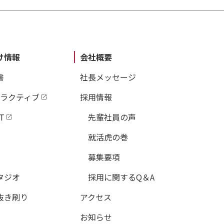
け情報
会社概要
書
社長メッセージ
タラクティブ
採用情報
T
先輩社員の声
就活虎の巻
募集要項
タジオ
採用に関するQ＆A
抜き刷り
アクセス
お知らせ