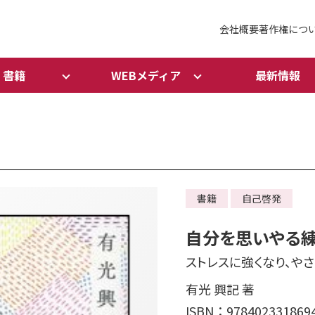
会社概要
著作権につ
書籍
WEBメディア
最新情報
書籍
自己啓発
自分を思いやる
ストレスに強くなり、や
有光 興記 著
ISBN：978402331869