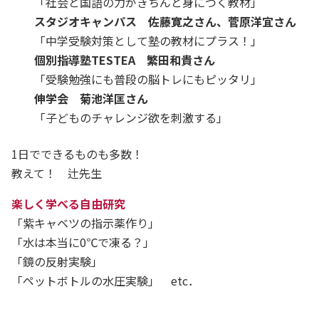
「社会と国語の力がきちんと身につく教材」
スタジオキャンパス 佐藤寛之さん、菅原洋宜さん
「中学受験対策として塾の教材にプラス！」
個別指導塾TESTEA 繁田和貴さん
「受験勉強にも普段の脳トレにもピッタリ」
伸学会 菊池洋匡さん
「子どものチャレンジ欲を刺激する」
1日でできるものも多数！
教えて！ 辻先生
楽しく学べる自由研究
「紫キャベツの指示薬作り」
「水は本当に0℃で凍る？」
「鏡の反射実験」
「ペットボトルの水圧実験」 etc．