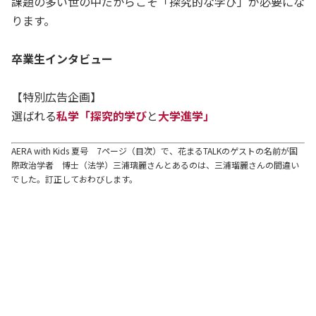
課題の多い世の中だからこそ「探究的な学び」が必要にな
ります。
卒業生インタビュー
【特別広告企画】
選ばれる
私学「探究的学び
と
大学進学」
AERA with Kids 夏号 7ページ（目次）で、花まるTALKのゲストの名前が国
際政治学者 博士（法学）三浦璃麗さんとあるのは、三浦瑠麗さんの間違い
でした。訂正しておわびします。