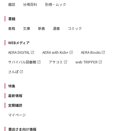
雑誌
分冊百科
別冊・ムック
書籍
書籍
文庫
新書
選書
コミック
WEBメディア
AERA DIGITAL
AERA with Kids+
AERA Books
サバイバル図書館
アサコミ
web TRIPPER
さんぽ
特集
最新情報
定期購読
マイページ
書店さま向け情報