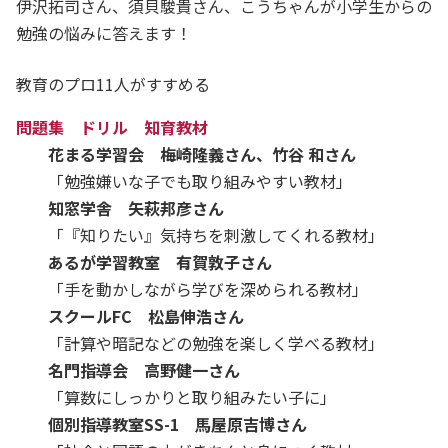
伊沢拓司さん、須貝駿貴さん、こうちゃんが小学生からの
勉強の悩みに答えます！
教育のプロ11人がすすめる
問題集 ドリル 知育教材
花まる学習会 梅崎隆義さん、竹谷 和さん
「勉強嫌いな子でも取り組みやすい教材」
知窓学舎 矢萩邦彦さん
「『知りたい』気持ちを刺激してくれる教材」
あるが学習教室 有賀敦子さん
「手を動かしながら学びを深められる教材」
スクールFC 松島伸浩さん
「計算や暗記などの勉強を楽しく学べる教材」
名門指導会 高野健一さん
「算数にしっかりと取り組みたい子に」
個別指導教室SS-1 馬屋原吉博さん