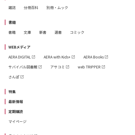
雑誌
分冊百科
別冊・ムック
書籍
書籍
文庫
新書
選書
コミック
WEBメディア
AERA DIGITAL
AERA with Kids+
AERA Books
サバイバル図書館
アサコミ
web TRIPPER
さんぽ
特集
最新情報
定期購読
マイページ