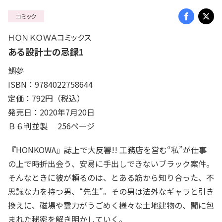
コミック
ＨＯＮＫＯＷＡコミックス
ある設計士の忌録1
鯛夢
ISBN：9784022758644
定価：792円（税込）
発売日：2020年7月20日
Ｂ６判並製 256ページ
『HONKOWA』誌上で大反響!! 工務店を営む“私”が仕事
の上で時折出会う、安易に手出しできないブラック案件。
そんなときに彼が頼るのは、とある筋から知り合った、不
思議な力を持つ男、“先生”。その男は法外なギャラと引き
換えに、磁場や霊力がうごめく様々な土地建物の、闇に包
まれた秘密を解き明かしていく。