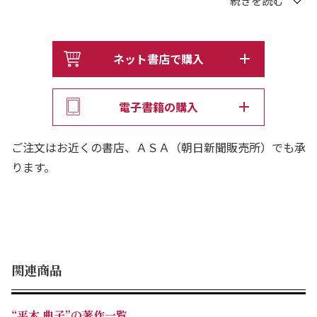
ようになることである。「自分とつきあえるようになるこ
と」「人の違いを受け入れられるようになること」「ヒュ
ーマン・エラーを認め、ゆるせるようになること」。そし
ネット書店で購入
て最終的な課題は、一人として同じではないクライエント
を支援するために、自分というカウンセラーをどう育てる
電子書籍の購入
かであると。
本書では、カウンセラーとして、また指導者として長年カ
ご注文はお近くの書店、ＡＳＡ（朝日新聞販売所）でも承
ウンセリングに携わってきた著者が、カウンセリングの基
ります。
礎や全貌をわかりやすく伝える。カウンセリングに興味が
あり、学びたい人への導きの書として、30年にわたって多
くの人に読まれ続けてきた本の最新改訂版。21世紀にな
って生まれた新しいアプローチや、2018年から国家試験
が始まった公認心理師の役割、臨床心理士との違いなど、
関連商品
時代に即した新しい情報を多数追加し、内容を大幅に刷
新。
“平木 典子”の著作一覧