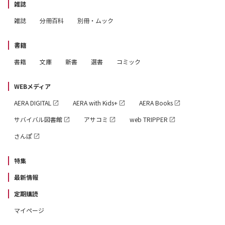
雑誌
雑誌
分冊百科
別冊・ムック
書籍
書籍
文庫
新書
選書
コミック
WEBメディア
AERA DIGITAL
AERA with Kids+
AERA Books
サバイバル図書館
アサコミ
web TRIPPER
さんぽ
特集
最新情報
定期購読
マイページ