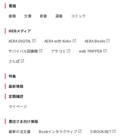
書籍
書籍
文庫
新書
選書
コミック
WEBメディア
AERA DIGITAL
AERA with Kids+
AERA Books
サバイバル図書館
アサコミ
web TRIPPER
さんぽ
特集
最新情報
定期購読
マイページ
書店さま向け情報
最新の注文書
Bookインタラクティブ
S-BOOK.NET