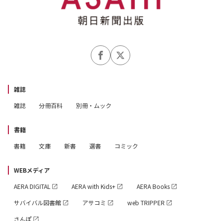
雑誌
雑誌
分冊百科
別冊・ムック
書籍
書籍
文庫
新書
選書
コミック
WEBメディア
AERA DIGITAL
AERA with Kids+
AERA Books
サバイバル図書館
アサコミ
web TRIPPER
さんぽ