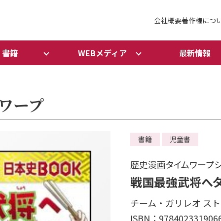
会社概要
著作権につ
書籍
WEBメディア
最新情報
ワープ
書籍
児童書
歴史漫画タイムワープ
戦国最強武将へタ
チーム・ガリレオ ストー
ISBN：978402331906