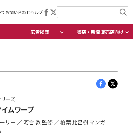
いて
お問い合わせ
ヘルプ
広告掲載
書店・新聞販売店向け
シリーズ
イムワープ
リー ／ 河合 敦 監修 ／ 柏葉 比呂樹 マンガ
6