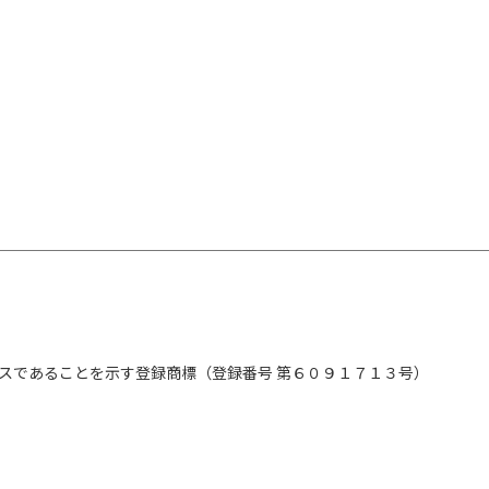
ネスパーソンにもオススメしたい一冊。
かれば、おのずと頭が良くなる！
めることで頭がよくなるのか
めることで人間力も高まるのか
おきたい記憶の仕組み
上げる鍵
認知・非認知能力を伸ばす
スであることを示す登録商標（登録番号 第６０９１７１３号）
トレーニング