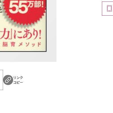
「記憶力」は、子供の
だけではありません。
能力」の向上にも大き
に関わる力の土台とな
すれば、おのずと子供
「子は親の鏡」と言わ
憶力」を伸ばすための
の「至極の脳育メソッ
リンク
コピー
できる「トレーニング
で取り入れてみてくだ
子供を持つ親御さんは