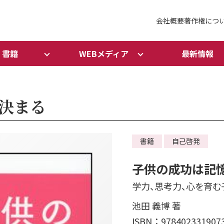
会社概要
著作権につ
書籍
WEBメディア
最新情報
決まる
書籍
自己啓発
子供の成功は記
学力、思考力、心を育む
池田 義博 著
ISBN：978402331907