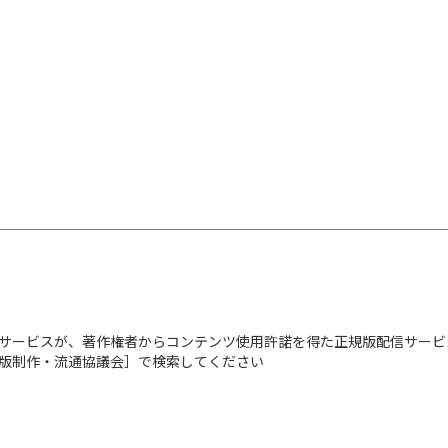
限に引き上げたいビジ
齋藤孝氏も推薦！
「記憶」の仕組みが分
CONTENTS
1章 なぜ記憶力を高
2章 なぜ記憶力を高
3章 親として知って
4章 子供の記憶力を
5章 集中力を磨いて
サービスが、著作権者からコンテンツ使用許諾を得た正規版配信サービ
6章 記憶力アップの
出版制作・流通協議会］で検索してください