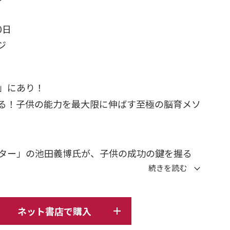
0日
ージ
」にあり！
る！子供の能力を最大限に伸ばす至極の脳育メソ
ター」の池田義博氏が、子供の成功の鍵を握る
についてレクチャーします。記憶力を最大限に発
仕組みを研究。その結果、自身の記憶力を飛躍的
力大会で優勝した経験を基に「記憶力」を根本か
ネット書店で購入
すく解説します。