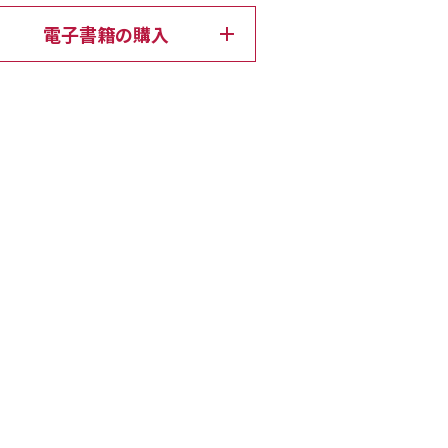
電子書籍の購入
学力（認知能力）を伸ばして学校の成績を上げる
子供たちの集中力、思考力、人間力など「非認知
な効果をもたらしてくれます。それらすべての脳
るのが「記憶力」であり、この仕組みをマスター
の能力を最大限に伸ばすことができるのです。
れます。親御さんご自身がご家庭において、「記
環境を作ることが重要になってきます。そのため
ド」を余すことなく盛り込みました。親子で実践
ワーク」も紹介していますので、ぜひともご家庭
さい。
もちろん、記憶力を向上させて自身の能力を最大