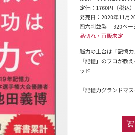
定価：1760円（税込）
発売日：2020年11月2
四六判並製 320ペ
品切れ・再販未定
脳力の土台は「記憶力
「記憶」のプロが教え
ッド
「記憶力グランドマス
「記憶力」の伸ばし方
揮する脳の「記憶」の
に伸ばし、世界の記憶
らひも解き、分かりや