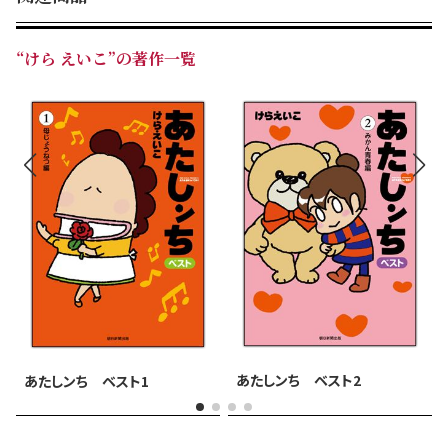
出になっていたような、そんなエピソードばかりです。
“けら えいこ”の著作一覧
【収録エピソード】
ベア研夏合宿／すき焼き／停電の夜／悲しい番組／エアコ
ンがこわれた日／前は○○だった／雑誌の取材／拾った玉
／学校をさぼる／吉岡は同中／横田くん／水の記憶／昔の
夏休み／スイカ割り事件／こわかった話／母は語る／色黒
のわけ／固形燃料／ベア研の文化祭（前）／ベア研の文化
祭（後）／ザクロの鉢／脱線／先生の家に行った／夢のト
イレ／手作りプレゼント／桜の葉っぱ／夏休みに悔いなし
／Y女の文化祭／あのペンがほしい／ツイッター／頭大き
い／ショックな思い出／赤ちゃんに戻りたい／落書き／今
年の重大ニュース／ユズが生まれたころ／みかん7才・ユ
あたしンち ベスト2
あたしンち ベスト1
ズ4才／みかん7才・迷子編／最終回