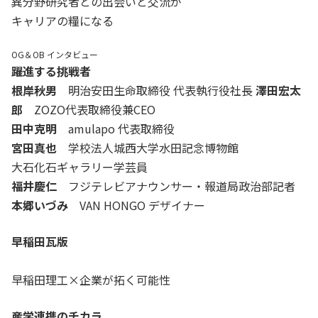
異分野研究者との出会いと交流が
キャリアの糧になる
OG＆OB インタビュー
躍進する挑戦者
根岸秋男
明治安田生命取締役 代表執行役社長
澤田宏太
郎
ZOZO代表取締役兼CEO
田中克明
amulapo 代表取締役
宮田真也
学校法人城西大学水田記念博物館
大石化石ギャラリー学芸員
福井慶仁
フジテレビアナウンサー・報道局政治部記者
本郷いづみ
VAN HONGO デザイナー
早稲田瓦版
早稲田理工×企業が拓く可能性
産学連携のチカラ