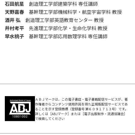
石田航星
創造理工学部建築学科 専任講師
天野嘉春
基幹理工学部機械科学・航空宇宙学科 教授
酒井 弘
創造理工学部英語教育センター 教授
井村考平
先進理工学部化学・生命化学科 教授
早水桃子
基幹理工学部応用数理学科 専任講師
ＡＢＪマークは、この電子書店・電子書籍配信サービスが、著
作権者からコンテンツ使用許諾を得た正規版配信サービスであ
ることを示す登録商標（登録番号 第６０９１７１３号）です。
詳しくは［ABJマーク］または［電子出版制作・流通協議会］
で検索してください