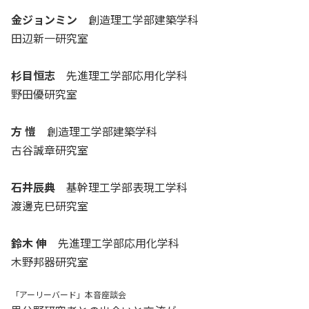
金ジョンミン
創造理工学部建築学科
田辺新一研究室
杉目恒志
先進理工学部応用化学科
野田優研究室
方 愷
創造理工学部建築学科
古谷誠章研究室
石井辰典
基幹理工学部表現工学科
渡邊克巳研究室
鈴木 伸
先進理工学部応用化学科
木野邦器研究室
「アーリーバード」本音座談会