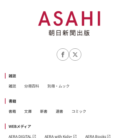
雑誌
雑誌
分冊百科
別冊・ムック
書籍
書籍
文庫
新書
選書
コミック
WEBメディア
AERA DIGITAL
AERA with Kids+
AERA Books