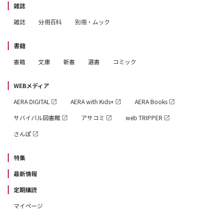
雑誌
雑誌
分冊百科
別冊・ムック
書籍
書籍
文庫
新書
選書
コミック
WEBメディア
AERA DIGITAL
AERA with Kids+
AERA Books
サバイバル図書館
アサコミ
web TRIPPER
さんぽ
特集
最新情報
定期購読
マイページ