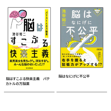
脳はなにげに不公平
脳はすこぶる快楽主義 パテ
カトルの万脳薬