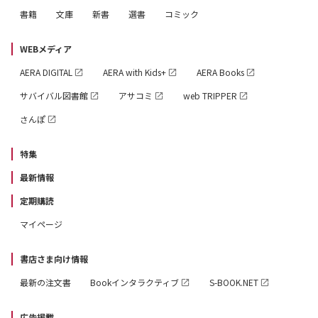
書籍
文庫
新書
選書
コミック
WEBメディア
AERA DIGITAL
AERA with Kids+
AERA Books
サバイバル図書館
アサコミ
web TRIPPER
さんぽ
特集
最新情報
定期購読
マイページ
書店さま向け情報
最新の注文書
Bookインタラクティブ
S-BOOK.NET
広告掲載