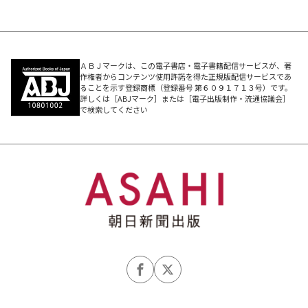
ポイント4 地元を愛する
ポイント5 過去の自分と語る
ポイント6 貯金は使い切る
ポイント7 死んで生まれ変わる
ＡＢＪマークは、この電子書店・電子書籍配信サービスが、著
作権者からコンテンツ使用許諾を得た正規版配信サービスであ
ポイント8「How many いい顔」
ることを示す登録商標（登録番号 第６０９１７１３号）です。
詳しくは［ABJマーク］または［電子出版制作・流通協議会］
で検索してください