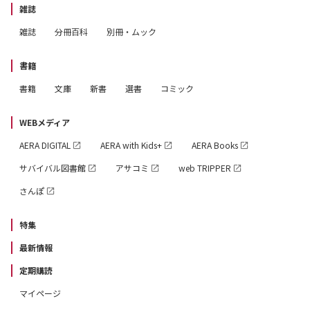
雑誌
雑誌
分冊百科
別冊・ムック
書籍
書籍
文庫
新書
選書
コミック
WEBメディア
AERA DIGITAL
AERA with Kids+
AERA Books
サバイバル図書館
アサコミ
web TRIPPER
さんぽ
特集
最新情報
定期購読
マイページ