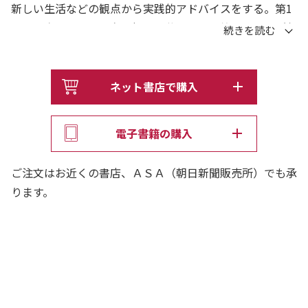
新しい生活などの観点から実践的アドバイスをする。第1
部は、夕刊フジの同名の好評連載を一部加筆・修正し所収
し、第2部は書下ろした。
第1部 『定年後のいま』
第1章 生涯現役
ネット書店で購入
第2章 転身
第3章 コロナ禍の生活様式
電子書籍の購入
第4章 こころの居場所
第5賞 お金と健康
ご注文はお近くの書店、ＡＳＡ（朝日新聞販売所）でも承
第6章 地域・ご縁
ります。
第7章 故郷と家族
第8章 過去の自分に出会う
第2部 終着駅は始発駅
ポイント1 居場所は足元に
ポイント2 ほんとうの名前は何？
ポイント3 偶然の出会い